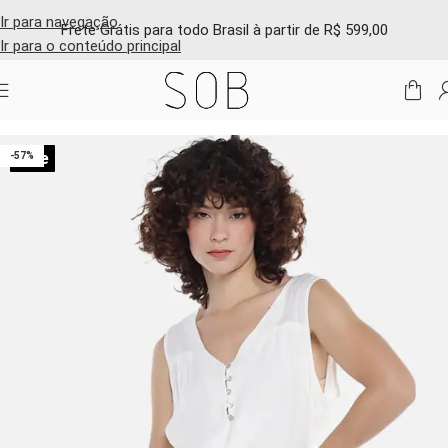
Ir para navegação
Frete Grátis para todo Brasil à partir de R$ 599,00
Ir para o conteúdo principal
Início
/
Shop online
/
Vestidos e macacões
Sale
-57%