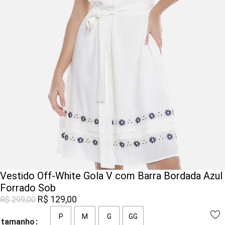
Vestido Off-White Gola V com Barra Bordada Azul
Forrado Sob
R$
129,00
R$
299,00
P
M
G
GG
tamanho