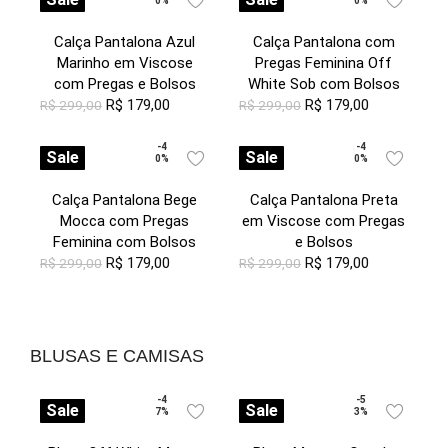
0%
0%
Calça Pantalona Azul
Calça Pantalona com
Marinho em Viscose
Pregas Feminina Off
com Pregas e Bolsos
White Sob com Bolsos
R$
179,00
R$
179,00
R$
299,00
R$
299,00
-4
-4
Sale
Sale
0%
0%
Calça Pantalona Bege
Calça Pantalona Preta
Mocca com Pregas
em Viscose com Pregas
Feminina com Bolsos
e Bolsos
R$
179,00
R$
179,00
R$
299,00
R$
299,00
BLUSAS E CAMISAS
-4
-5
Sale
Sale
7%
3%