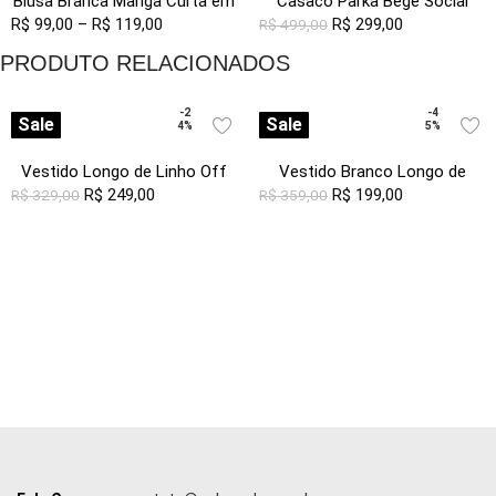
Blusa Branca Manga Curta em
Casaco Parka Bege Social
R$
99,00
Viscose com Linho Sob
–
R$
119,00
Forrada com Capuz Sob
R$
299,00
R$
499,00
Pregas
PRODUTO RELACIONADOS
-2
-4
Sale
Sale
4%
5%
Vestido Longo de Linho Off
Vestido Branco Longo de
White e Azul Solto com
R$
249,00
Laise com Mangas Algodão
R$
199,00
R$
329,00
R$
359,00
Bolsos