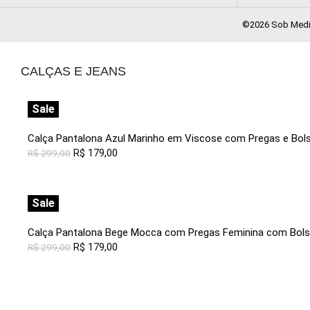
©2026 Sob Medid
CALÇAS E JEANS
Sale
Calça Pantalona Azul Marinho em Viscose com Pregas e Bol
R$
179,00
R$
299,00
Sale
Calça Pantalona Bege Mocca com Pregas Feminina com Bol
R$
179,00
R$
299,00