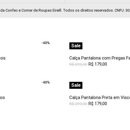
a Confec e Comer de Roupas Eireill. Todos os direitos reservados. CNPJ: 30
-40%
Sale
sos
Calça Pantalona com Pregas F
R$
179,00
R$
299,00
-40%
Sale
sos
Calça Pantalona Preta em Vis
R$
179,00
R$
299,00