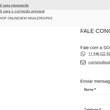
Ir para navegação
Ir para o conteúdo principal
HOP ONLINE
NEW IN
SALE
ROUPAS
FALE CO
Fale com a S
11 946122-9
contato@so
Enviar mensa