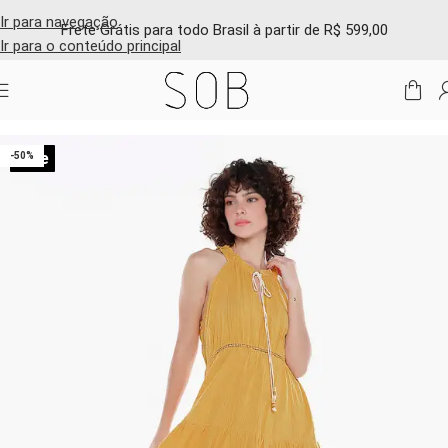
Ir para navegação
Frete Grátis para todo Brasil à partir de R$ 599,00
Ir para o conteúdo principal
Início
/
Shop online
/
Sale
/
Ultimas Peças
Sale
-50%