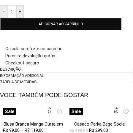
-
+
ADICIONAR AO CARRINHO
Calcule seu frete no carrinho
Primeira devolução grátis
Checkout seguro
DESCRIÇÃO
INFORMAÇÃO ADICIONAL
TABELA DE MEDIDAS
VOCE TAMBÉM PODE GOSTAR
-5
-4
Sale
Sale
0%
0%
Blusa Branca Manga Curta em
Casaco Parka Bege Social
R$
99,00
Viscose com Linho Sob
–
R$
119,00
Forrada com Capuz Sob
R$
299,00
R$
499,00