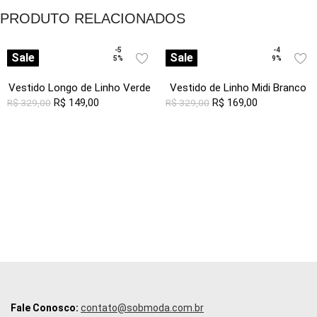
Pregas
PRODUTO RELACIONADOS
-5
-4
Sale
Sale
5%
9%
Vestido Longo de Linho Verde
Vestido de Linho Midi Branco
Gola V com Bolsos Sob
R$
149,00
Decote V Transpassado
R$
169,00
R$
329,00
R$
329,00
Fale Conosco:
contato@sobmoda.com.br