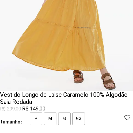
Vestido Longo de Laise Caramelo 100% Algodão
Saia Rodada
R$
149,00
R$
299,00
P
M
G
GG
tamanho