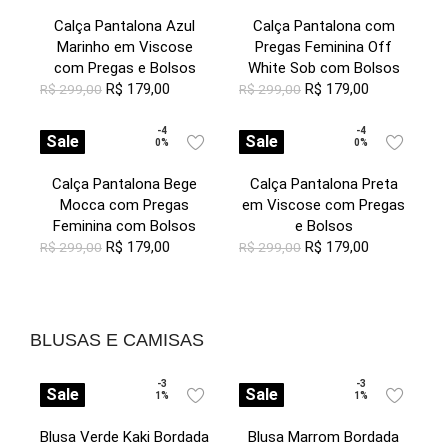
Calça Pantalona Azul
Calça Pantalona com
Marinho em Viscose
Pregas Feminina Off
com Pregas e Bolsos
White Sob com Bolsos
R$
179,00
R$
179,00
R$
299,00
R$
299,00
-4
-4
Sale
Sale
0%
0%
Calça Pantalona Bege
Calça Pantalona Preta
Mocca com Pregas
em Viscose com Pregas
Feminina com Bolsos
e Bolsos
R$
179,00
R$
179,00
R$
299,00
R$
299,00
BLUSAS E CAMISAS
-3
-3
Sale
Sale
1%
1%
Blusa Verde Kaki Bordada
Blusa Marrom Bordada