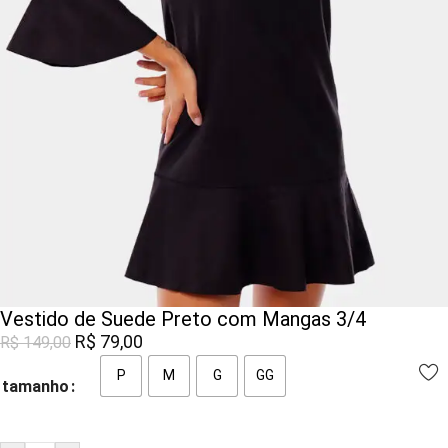
Vestido de Suede Preto com Mangas 3/4
R$
79,00
R$
149,00
P
M
G
GG
tamanho