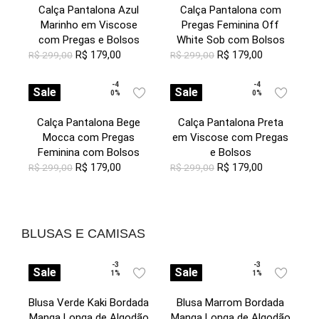
Calça Pantalona Azul
Calça Pantalona com
Marinho em Viscose
Pregas Feminina Off
com Pregas e Bolsos
White Sob com Bolsos
R$
179,00
R$
179,00
R$
299,00
R$
299,00
-4
-4
Sale
Sale
0%
0%
Calça Pantalona Bege
Calça Pantalona Preta
Mocca com Pregas
em Viscose com Pregas
Feminina com Bolsos
e Bolsos
R$
179,00
R$
179,00
R$
299,00
R$
299,00
BLUSAS E CAMISAS
-3
-3
Sale
Sale
1%
1%
Blusa Verde Kaki Bordada
Blusa Marrom Bordada
Manga Longa de Algodão
Manga Longa de Algodão