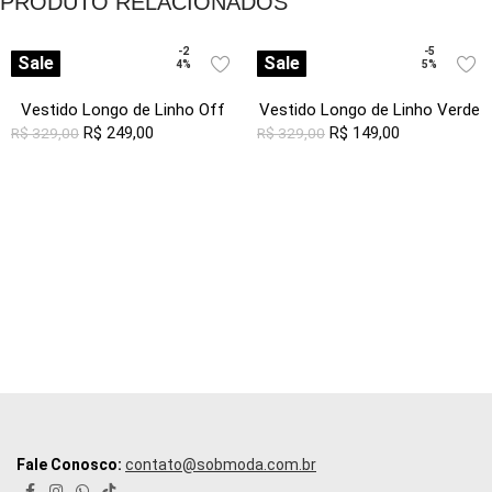
PRODUTO RELACIONADOS
-2
-5
Sale
Sale
4%
5%
Vestido Longo de Linho Off
Vestido Longo de Linho Verde
White e Azul Solto com
R$
249,00
Gola V com Bolsos Sob
R$
149,00
R$
329,00
R$
329,00
Bolsos
Fale Conosco:
contato@sobmoda.com.br