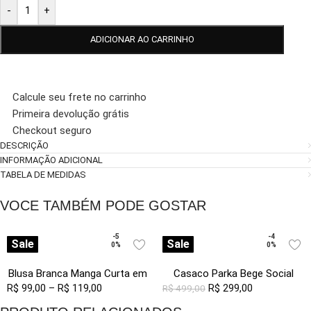
-
+
ADICIONAR AO CARRINHO
Calcule seu frete no carrinho
Primeira devolução grátis
Checkout seguro
DESCRIÇÃO
INFORMAÇÃO ADICIONAL
TABELA DE MEDIDAS
VOCE TAMBÉM PODE GOSTAR
-5
-4
Sale
Sale
0%
0%
Blusa Branca Manga Curta em
Casaco Parka Bege Social
R$
99,00
Viscose com Linho Sob
–
R$
119,00
Forrada com Capuz Sob
R$
299,00
R$
499,00
Pregas