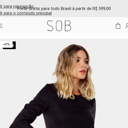
Ir para navegação
Frete Grátis para todo Brasil à partir de R$ 599,00
Ir para o conteúdo principal
Início
/
Shop online
/
Vestidos e macacões
Sale
-47%