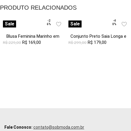
Pregas
PRODUTO RELACIONADOS
-2
-4
Sale
Sale
6%
0%
Blusa Feminina Marinho em
Conjunto Preto Saia Longa e
Viscose Manga 3/4 Bordada
R$
169,00
Blusa com Bojo Transpassado
R$
179,00
R$
229,00
R$
299,00
Branco
Fale Conosco:
contato@sobmoda.com.br