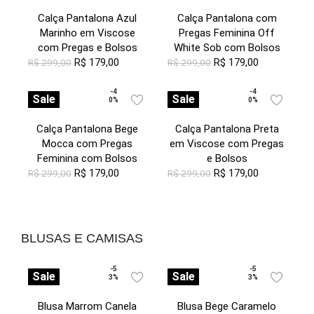
Calça Pantalona Azul
Calça Pantalona com
Marinho em Viscose
Pregas Feminina Off
com Pregas e Bolsos
White Sob com Bolsos
R$
179,00
R$
179,00
R$
299,00
R$
299,00
-4
-4
Sale
Sale
0%
0%
Calça Pantalona Bege
Calça Pantalona Preta
Mocca com Pregas
em Viscose com Pregas
Feminina com Bolsos
e Bolsos
R$
179,00
R$
179,00
R$
299,00
R$
299,00
BLUSAS E CAMISAS
-5
-5
Sale
Sale
3%
3%
Blusa Marrom Canela
Blusa Bege Caramelo