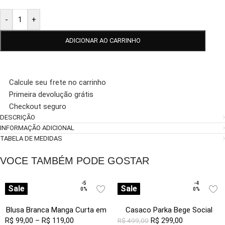
-
+
ADICIONAR AO CARRINHO
Calcule seu frete no carrinho
Primeira devolução grátis
Checkout seguro
DESCRIÇÃO
INFORMAÇÃO ADICIONAL
TABELA DE MEDIDAS
VOCE TAMBÉM PODE GOSTAR
-5
-4
Sale
Sale
0%
0%
Blusa Branca Manga Curta em
Casaco Parka Bege Social
R$
99,00
Viscose com Linho Sob
–
R$
119,00
Forrada com Capuz Sob
R$
299,00
R$
499,00