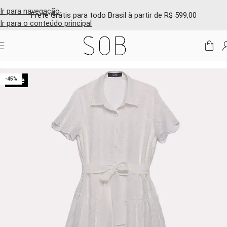
Ir para navegação
Frete Grátis para todo Brasil à partir de R$ 599,00
Ir para o conteúdo principal
Início
/
Shop online
/
Vestidos e macacões
Sale
-45%