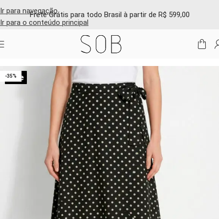
Ir para navegação
Frete Grátis para todo Brasil à partir de R$ 599,00
Ir para o conteúdo principal
Início
/
Shop online
/
Saias e shorts
Sale
-35%