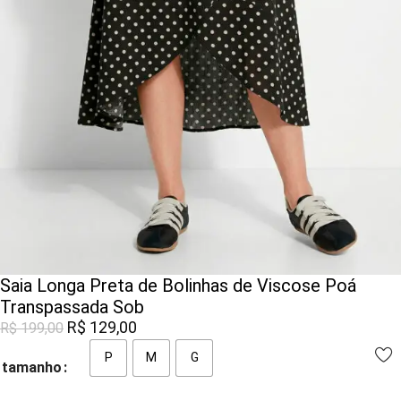
Saia Longa Preta de Bolinhas de Viscose Poá
Transpassada Sob
R$
129,00
R$
199,00
P
M
G
tamanho