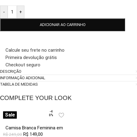
-
+
ADICIONAR AO CARRINHO
Calcule seu frete no carrinho
Primeira devolução grátis
Checkout seguro
DESCRIÇÃO
INFORMAÇÃO ADICIONAL
TABELA DE MEDIDAS
COMPLETE YOUR LOOK
-4
Sale
0%
Camisa Branca Feminina em
Viscose com Linho Manga
R$
149,00
R$
249,00