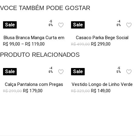
Longa Sob
VOCE TAMBÉM PODE GOSTAR
-5
-4
Sale
Sale
0%
0%
Blusa Branca Manga Curta em
Casaco Parka Bege Social
R$
99,00
Viscose com Linho Sob
–
R$
119,00
Forrada com Capuz Sob
R$
299,00
R$
499,00
Pregas
PRODUTO RELACIONADOS
-4
-5
Sale
Sale
0%
5%
Calça Pantalona com Pregas
Vestido Longo de Linho Verde
Feminina Off White Sob com
R$
179,00
Gola V com Bolsos Sob
R$
149,00
R$
299,00
R$
329,00
Bolsos