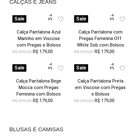
CALÇAS E JEANS
-4
-4
Sale
Sale
0%
0%
Calça Pantalona Azul
Calça Pantalona com
Marinho em Viscose
Pregas Feminina Off
com Pregas e Bolsos
White Sob com Bolsos
R$
179,00
R$
179,00
R$
299,00
R$
299,00
-4
-4
Sale
Sale
0%
0%
Calça Pantalona Bege
Calça Pantalona Preta
Mocca com Pregas
em Viscose com Pregas
Feminina com Bolsos
e Bolsos
R$
179,00
R$
179,00
R$
299,00
R$
299,00
BLUSAS E CAMISAS