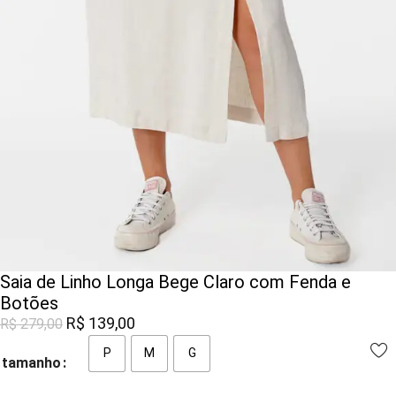
Saia de Linho Longa Bege Claro com Fenda e
Botões
R$
139,00
R$
279,00
P
M
G
tamanho