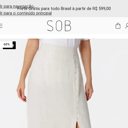
Ir para navegação
Frete Grátis para todo Brasil à partir de R$ 599,00
Ir para o conteúdo principal
Início
/
Shop online
/
Saias e shorts
Sale
-50%