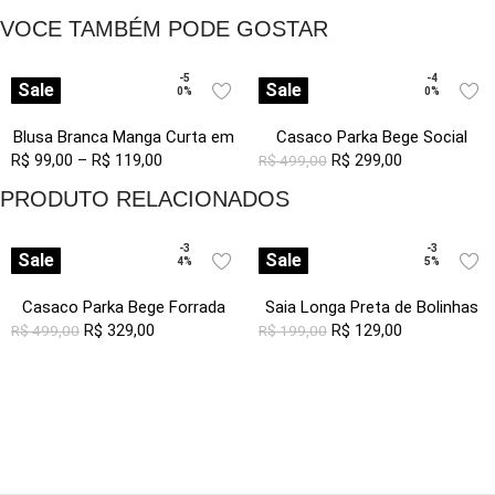
VOCE TAMBÉM PODE GOSTAR
-5
-4
Sale
Sale
0%
0%
Blusa Branca Manga Curta em
Casaco Parka Bege Social
R$
99,00
Viscose com Linho Sob
–
R$
119,00
Forrada com Capuz Sob
R$
299,00
R$
499,00
Pregas
PRODUTO RELACIONADOS
-3
-3
Sale
Sale
4%
5%
Casaco Parka Bege Forrada
Saia Longa Preta de Bolinhas
com Capuz Sob
R$
329,00
de Viscose Poá Transpassada
R$
129,00
R$
499,00
R$
199,00
Sob