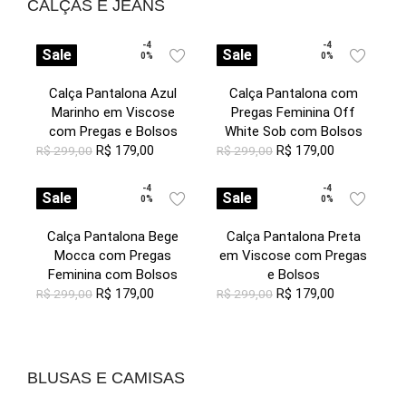
CALÇAS E JEANS
-4
-4
Sale
Sale
0%
0%
Calça Pantalona Azul
Calça Pantalona com
Marinho em Viscose
Pregas Feminina Off
com Pregas e Bolsos
White Sob com Bolsos
R$
179,00
R$
179,00
R$
299,00
R$
299,00
-4
-4
Sale
Sale
0%
0%
Calça Pantalona Bege
Calça Pantalona Preta
Mocca com Pregas
em Viscose com Pregas
Feminina com Bolsos
e Bolsos
R$
179,00
R$
179,00
R$
299,00
R$
299,00
BLUSAS E CAMISAS