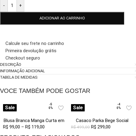
-
+
ADICIONAR AO CARRINHO
Calcule seu frete no carrinho
Primeira devolução grátis
Checkout seguro
DESCRIÇÃO
INFORMAÇÃO ADICIONAL
TABELA DE MEDIDAS
VOCE TAMBÉM PODE GOSTAR
-5
-4
Sale
Sale
0%
0%
Blusa Branca Manga Curta em
Casaco Parka Bege Social
R$
99,00
Viscose com Linho Sob
–
R$
119,00
Forrada com Capuz Sob
R$
299,00
R$
499,00
Pregas