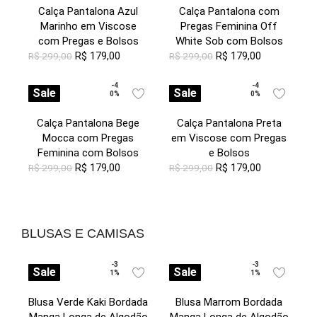
Calça Pantalona Azul
Calça Pantalona com
Marinho em Viscose
Pregas Feminina Off
com Pregas e Bolsos
White Sob com Bolsos
R$
179,00
R$
179,00
R$
299,00
R$
299,00
-4
-4
Sale
Sale
0%
0%
Calça Pantalona Bege
Calça Pantalona Preta
Mocca com Pregas
em Viscose com Pregas
Feminina com Bolsos
e Bolsos
R$
179,00
R$
179,00
R$
299,00
R$
299,00
BLUSAS E CAMISAS
-3
-3
Sale
Sale
1%
1%
Blusa Verde Kaki Bordada
Blusa Marrom Bordada
Manga Longa de Algodão
Manga Longa de Algodão