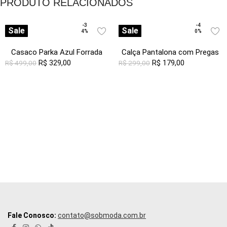
PRODUTO RELACIONADOS
-3
-4
Sale
Sale
4%
0%
Casaco Parka Azul Forrada
Calça Pantalona com Pregas
com Capuz
R$
329,00
Feminina Off White Sob com
R$
179,00
R$
499,00
R$
299,00
Bolsos
Fale Conosco:
contato@sobmoda.com.br