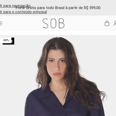
Ir para navegação
Frete Grátis para todo Brasil à partir de R$ 599,00
Ir para o conteúdo principal
Início
/
Shop online
/
Blusas e camisas
Sale
-30%