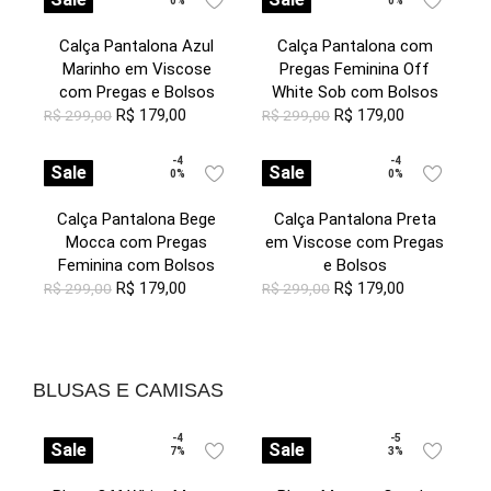
0%
0%
Calça Pantalona Azul
Calça Pantalona com
Marinho em Viscose
Pregas Feminina Off
com Pregas e Bolsos
White Sob com Bolsos
R$
179,00
R$
179,00
R$
299,00
R$
299,00
-4
-4
Sale
Sale
0%
0%
Calça Pantalona Bege
Calça Pantalona Preta
Mocca com Pregas
em Viscose com Pregas
Feminina com Bolsos
e Bolsos
R$
179,00
R$
179,00
R$
299,00
R$
299,00
BLUSAS E CAMISAS
-4
-5
Sale
Sale
7%
3%