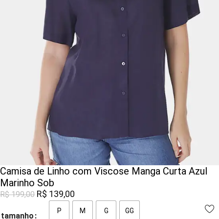
Camisa de Linho com Viscose Manga Curta Azul
Marinho Sob
R$
139,00
R$
199,00
P
M
G
GG
tamanho