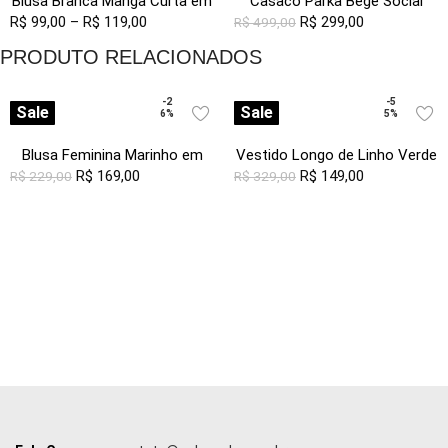
Blusa Branca Manga Curta em
Casaco Parka Bege Social
R$
99,00
Viscose com Linho Sob
–
R$
119,00
Forrada com Capuz Sob
R$
299,00
R$
499,00
Pregas
PRODUTO RELACIONADOS
-2
-5
Sale
Sale
6%
5%
Blusa Feminina Marinho em
Vestido Longo de Linho Verde
Viscose Manga 3/4 Bordada
R$
169,00
Gola V com Bolsos Sob
R$
149,00
R$
229,00
R$
329,00
Branco