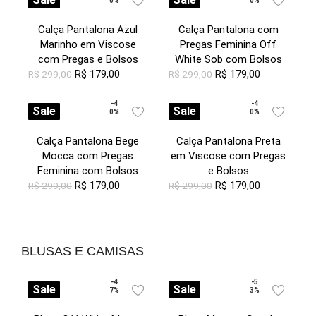
0%
0%
Calça Pantalona Azul
Calça Pantalona com
Marinho em Viscose
Pregas Feminina Off
com Pregas e Bolsos
White Sob com Bolsos
R$
179,00
R$
179,00
R$
299,00
R$
299,00
-4
-4
Sale
Sale
0%
0%
Calça Pantalona Bege
Calça Pantalona Preta
Mocca com Pregas
em Viscose com Pregas
Feminina com Bolsos
e Bolsos
R$
179,00
R$
179,00
R$
299,00
R$
299,00
BLUSAS E CAMISAS
-4
-5
Sale
Sale
7%
3%