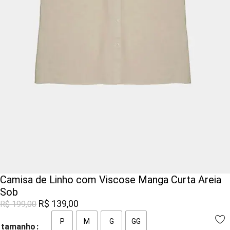
Camisa de Linho com Viscose Manga Curta Areia
Sob
R$
139,00
R$
199,00
P
M
G
GG
tamanho