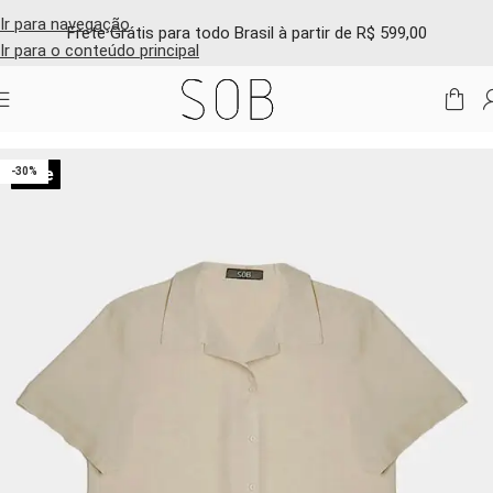
Ir para navegação
Frete Grátis para todo Brasil à partir de R$ 599,00
Ir para o conteúdo principal
Início
/
Shop online
/
Blusas e camisas
Sale
-30%