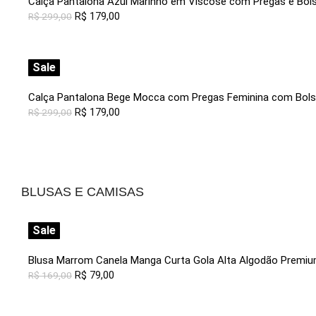
Calça Pantalona Azul Marinho em Viscose com Pregas e Bol
R$
179,00
R$
299,00
Sale
Calça Pantalona Bege Mocca com Pregas Feminina com Bol
R$
179,00
R$
299,00
BLUSAS E CAMISAS
Sale
Blusa Marrom Canela Manga Curta Gola Alta Algodão Premi
R$
79,00
R$
169,00