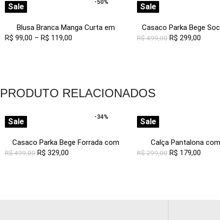
-50%
Sale
Sale
Blusa Branca Manga Curta em
Casaco Parka Bege Soci
R$
99,00
Viscose com Linho Sob Pregas
–
R$
119,00
R$
com Capuz S
299,00
R$
499,00
PRODUTO RELACIONADOS
-34%
Sale
Sale
Casaco Parka Bege Forrada com
Calça Pantalona com
R$
329,00
Capuz Sob
Feminina Off White Sob
R$
179,00
R$
499,00
R$
299,00