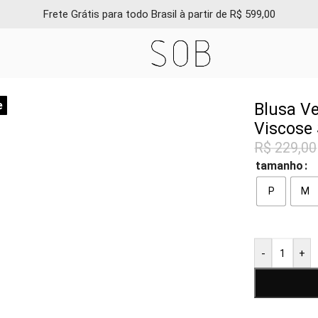
Frete Grátis para todo Brasil à partir de R$ 599,00
 Manga Curta em Viscose Sob
e
Blusa V
Viscose
R$
229,00
tamanho
P
M
-
+