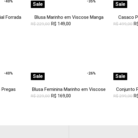
-40%
-35%
Sale
Sale
al Forrada
Blusa Marinho em Viscose Manga
Casaco P
ob
Curta Sob Bordada Colorida
R$
149,00
R
R$
229,00
R$
499,00
-40%
-26%
Sale
Sale
 Pregas
Blusa Feminina Marinho em Viscose
Conjunto P
 com Bolsos
Manga 3/4 Bordada Branco
R$
169,00
com 
R
R$
229,00
R$
299,00