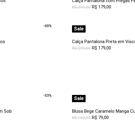
sos
Calça Pantalona com Pregas F
R$
179,00
R$
299,00
-40%
Sale
sos
Calça Pantalona Preta em Vis
R$
179,00
R$
299,00
-53%
Sale
um Sob
Blusa Bege Caramelo Manga Cu
R$
79,00
R$
169,00