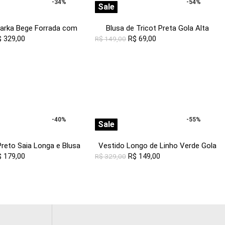
-34%
-54%
Sale
arka Bege Forrada com
Blusa de Tricot Preta Gola Alta
$
329,00
Capuz Sob
Manga Longa Justa Sob
R$
69,00
R$
149,00
-40%
-55%
Sale
reto Saia Longa e Blusa
Vestido Longo de Linho Verde Gola
Bojo Transpassado
$
179,00
V com Bolsos Sob
R$
149,00
R$
329,00