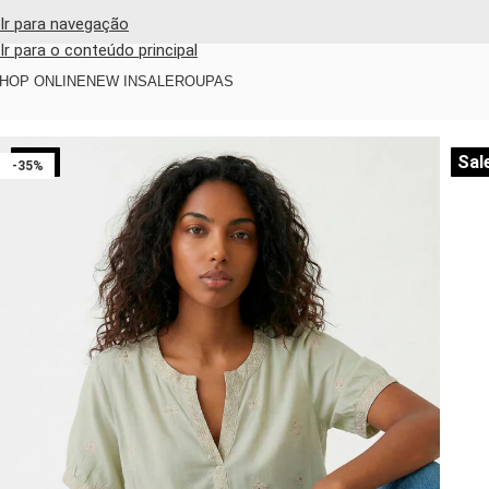
Ir para navegação
Ir para o conteúdo principal
HOP ONLINE
NEW IN
SALE
ROUPAS
Início
/
Shop online
/
Blusas e camisas
/
Blusa Verde Claro Bordada
Sale
Sal
-35%