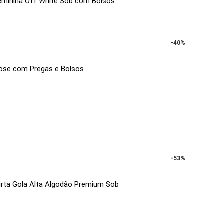
eminina Off White Sob com Bolsos
-40%
cose com Pregas e Bolsos
-53%
rta Gola Alta Algodão Premium Sob