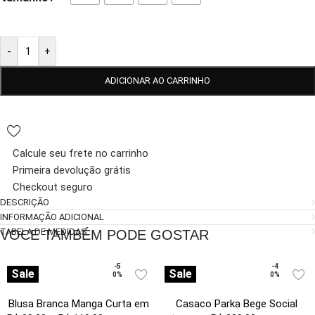
-
+
ADICIONAR AO CARRINHO
Calcule seu frete no carrinho
Primeira devolução grátis
Checkout seguro
DESCRIÇÃO
INFORMAÇÃO ADICIONAL
TABELA DE MEDIDAS
VOCE TAMBÉM PODE GOSTAR
-5
-4
Sale
Sale
0%
0%
Blusa Branca Manga Curta em
Casaco Parka Bege Social