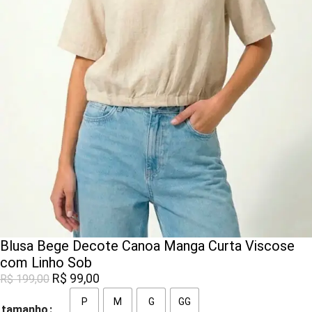
Blusa Bege Decote Canoa Manga Curta Viscose
com Linho Sob
R$
99,00
R$
199,00
P
M
G
GG
tamanho