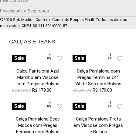
Fale Conosco
Privacidade e Segurança
©2026 Sob Medida Confec e Comer de Roupas Eireill. Todos os direitos
reservados. CNPJ: 30.111.521/0001-87
CALÇAS E JEANS
-4
-4
Sale
Sale
0%
0%
Calça Pantalona Azul
Calça Pantalona com
Marinho em Viscose
Pregas Feminina Off
com Pregas e Bolsos
White Sob com Bolsos
R$
179,00
R$
179,00
R$
299,00
R$
299,00
-4
-4
Sale
Sale
0%
0%
Calça Pantalona Bege
Calça Pantalona Preta
Mocca com Pregas
em Viscose com Pregas
Feminina com Bolsos
e Bolsos