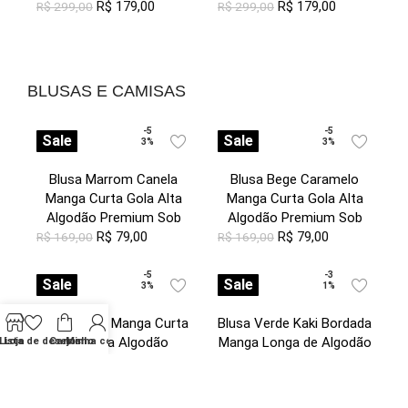
R$
179,00
R$
179,00
R$
299,00
R$
299,00
BLUSAS E CAMISAS
-5
-5
Sale
Sale
3%
3%
Blusa Marrom Canela
Blusa Bege Caramelo
Manga Curta Gola Alta
Manga Curta Gola Alta
Algodão Premium Sob
Algodão Premium Sob
R$
79,00
R$
79,00
R$
169,00
R$
169,00
-5
-3
Sale
Sale
3%
1%
Blusa Preta Manga Curta
Blusa Verde Kaki Bordada
Gola Alta Algodão
Manga Longa de Algodão
Lista de desejos
Loja
Carrinho
Minha conta
Premium Sob
Boho Sob
R$
79,00
R$
199,00
R$
169,00
R$
289,00