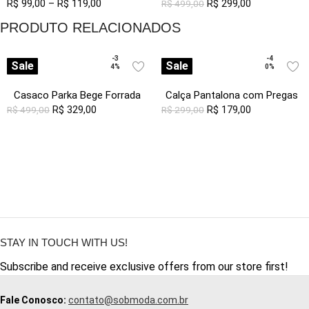
R$
99,00
Viscose com Linho Sob
–
R$
119,00
Forrada com Capuz Sob
R$
299,00
R$
499,00
Pregas
PRODUTO RELACIONADOS
-3
-4
Sale
Sale
4%
0%
Casaco Parka Bege Forrada
Calça Pantalona com Pregas
com Capuz Sob
R$
329,00
Feminina Off White Sob com
R$
179,00
R$
499,00
R$
299,00
Bolsos
STAY IN TOUCH WITH US!
Subscribe and receive exclusive offers from our store first!
Fale Conosco:
contato@sobmoda.com.br